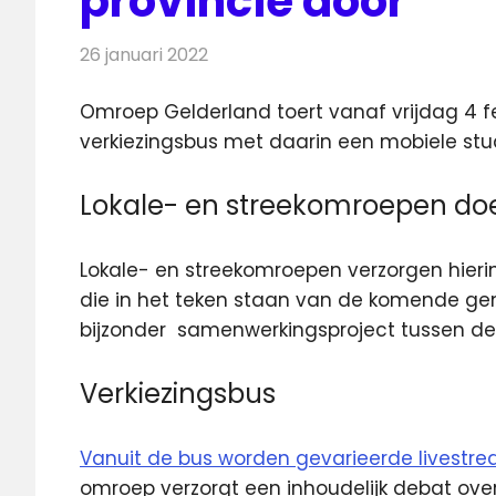
provincie door
26 januari 2022
Redactie
Televisienieuws
Omroep Gelderland toert vanaf vrijdag 4 f
verkiezingsbus met daarin een mobiele stu
Lokale- en streekomroepen d
Lokale- en streekomroepen verzorgen hierin
die in het teken staan van de komende ge
bijzonder samenwerkingsproject tussen de
Verkiezingsbus
Vanuit de bus worden gevarieerde livest
omroep verzorgt een inhoudelijk debat over