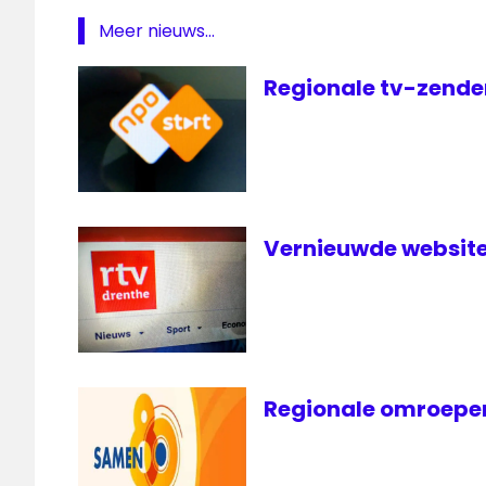
regionale
Meer nieuws...
omroep
streekomroep
Regionale tv-zender
verkiezingen
Vernieuwde website
Regionale omroepen