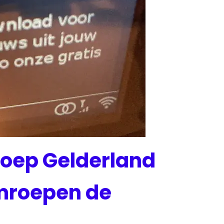
roep Gelderland
omroepen de