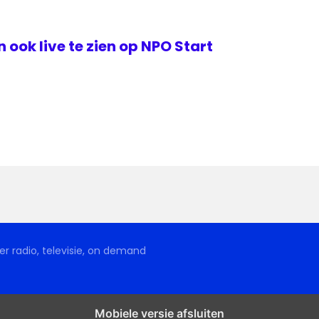
ook live te zien op NPO Start
r radio, televisie, on demand
Mobiele versie afsluiten