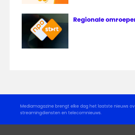
Regionale omroepen 
Mediamagazine brengt elke dag het laatste nieuws ove
streamingdiensten en telecomnieuws.