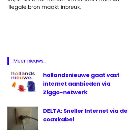
illegale bron maakt inbreuk.
Brein
illegaal
illegaal
tv
kijken
Meer nieuws...
Internet
hollandsnieuwe gaat vast
IPTV
internet aanbieden via
mediaspelers
Ziggo-netwerk
Stichting
BREIN
DELTA: Sneller Internet via de
televisie
coaxkabel