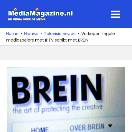
Ga
naar
MediaMagaz
MENU
de
De
inhoud
media
Home
Nieuws
Televisienieuws
Verkoper illegale
over
mediaspelers met IPTV schikt met BREIN
de
media