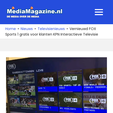
Ga
naar
MediaMagaz
MENU
de
De
inhoud
media
Home
Nieuws
Televisienieuws
Vernieuwd FOX
over
Sports 1 gratis voor klanten KPN Interactieve Televisie
de
media