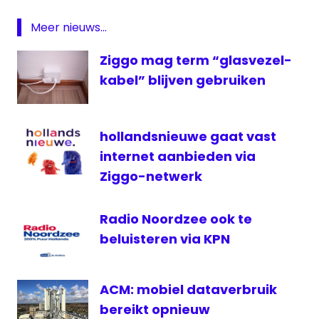
Interactieve
televisie
Meer nieuws...
KPN
Ziggo mag term “glasvezel-
televisie
kabel” blijven gebruiken
voetbal
hollandsnieuwe gaat vast
internet aanbieden via
Ziggo-netwerk
Radio Noordzee ook te
beluisteren via KPN
ACM: mobiel dataverbruik
bereikt opnieuw