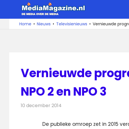
Ga
MediaMa
naar
de
De
Home
Nieuws
Televisienieuws
Vernieuwde progr
media
inhoud
over
de
media
Vernieuwde progr
NPO 2 en NPO 3
10 december 2014
Redactie
Televisienieuws
De publieke omroep zet in 2015 v