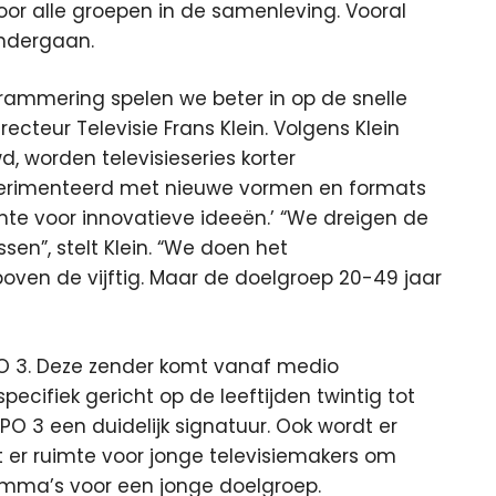
or alle groepen in de samenleving.
Vooral
ondergaan.
grammering spelen we beter in op de snelle
ecteur Televisie Frans Klein. Volgens Klein
d, worden televisieseries korter
erimenteerd met nieuwe vormen en formats
te voor innovatieve ideeën.’ “We dreigen de
en”, stelt Klein. “We doen het
en de vijftig. Maar de doelgroep 20-49 jaar
PO 3. Deze zender komt vanaf medio
ifiek gericht op de leeftijden twintig tot
NPO 3 een duidelijk signatuur. Ook wordt er
r ruimte voor jonge televisiemakers om
mma’s voor een jonge doelgroep.