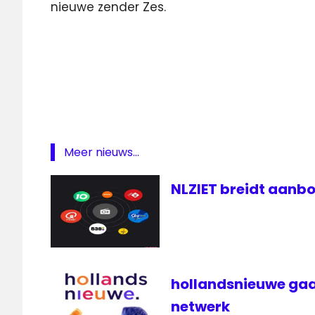
nieuwe zender Zes.
België
boksspektakel
CAZ
Medialaan
Radio
Meer nieuws...
televisie
Vlaanderen
NLZIET breidt aanbo
hollandsnieuwe gaa
netwerk