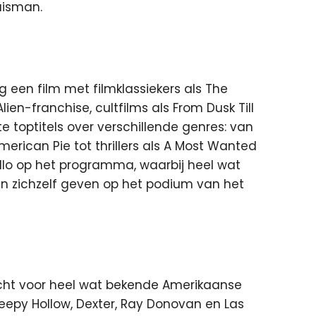
uisman.
 een film met filmklassiekers als The
ien-franchise, cultfilms als From Dusk Till
toptitels over verschillende genres: van
erican Pie tot thrillers als A Most Wanted
ollo op het programma, waarbij heel wat
 zichzelf geven op het podium van het
echt voor heel wat bekende Amerikaanse
leepy Hollow, Dexter, Ray Donovan en Las