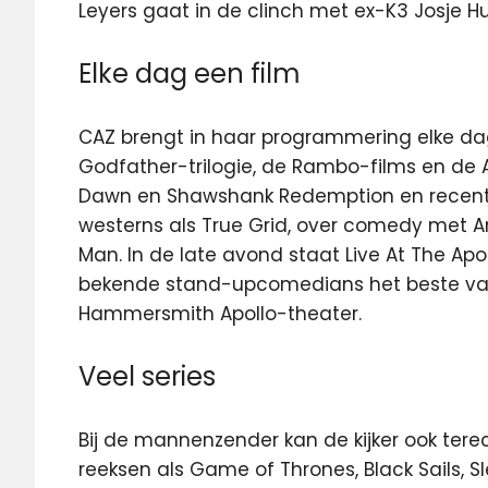
Leyers gaat in de clinch met ex-K3 Josje H
Elke dag een film
CAZ brengt in haar programmering elke dag
Godfather-trilogie, de Rambo-films en de Al
Dawn en Shawshank Redemption en recente 
westerns als True Grid, over comedy met Am
Man. In de late avond staat Live At The Ap
bekende stand-upcomedians het beste van
Hammersmith Apollo-theater.
Veel series
Bij de mannenzender kan de kijker ook ter
reeksen als Game of Thrones, Black Sails, S