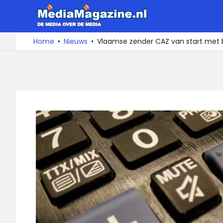
Ga
MediaMa
naar
de
De
Home
Nieuws
Vlaamse zender CAZ van start met 
media
inhoud
over
de
media