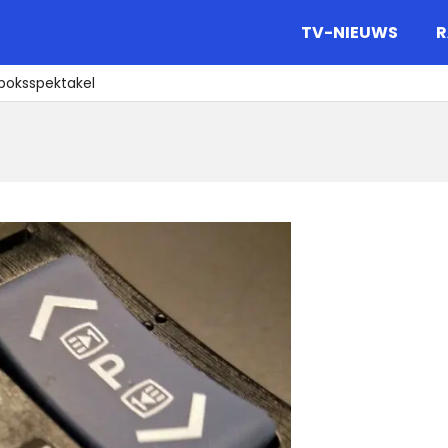
gazine.
TV-NIEUWS
R
boksspektakel