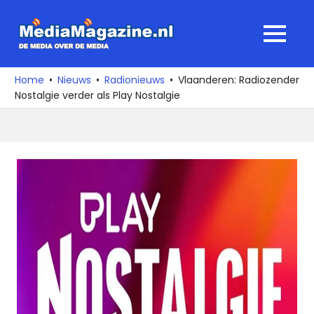
Ga
naar
MediaMagaz
MENU
de
De
inhoud
media
Home
Nieuws
Radionieuws
Vlaanderen: Radiozender
over
Nostalgie verder als Play Nostalgie
de
media