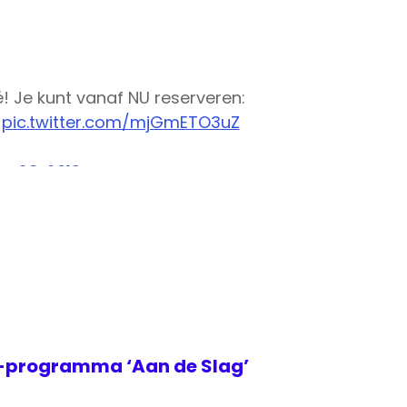
! Je kunt vanaf NU reserveren:
pic.twitter.com/mjGmETO3uZ
r 23, 2019
2-programma ‘Aan de Slag’