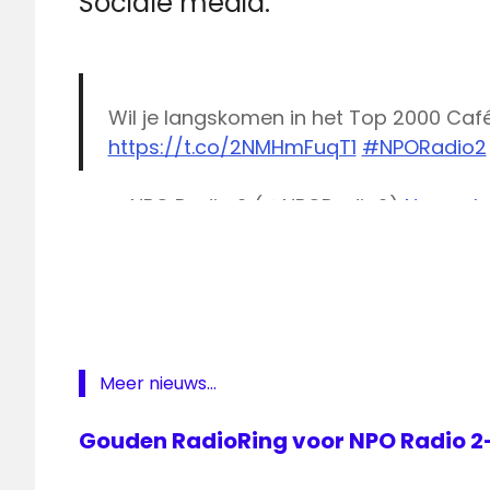
Sociale media:
Wil je langskomen in het Top 2000 Café
https://t.co/2NMHmFuqT1
#NPORadio2
— NPO Radio 2 (@NPORadio2)
Novembe
beeld
en
geluid
NPO
Radio
2
Radio
Meer nieuws...
2
Gouden RadioRing voor NPO Radio 
tickets
Top
2000