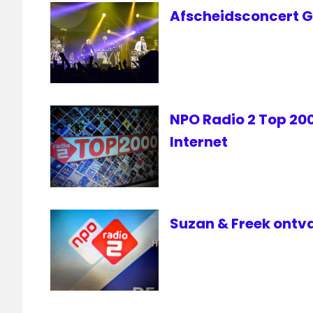
Afscheidsconcert Go
top
2000
Top
2000
Cafe
NPO Radio 2 Top 2000
Internet
Suzan & Freek ontv