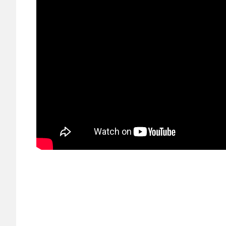
HBO
Movies
Movies
&
Series