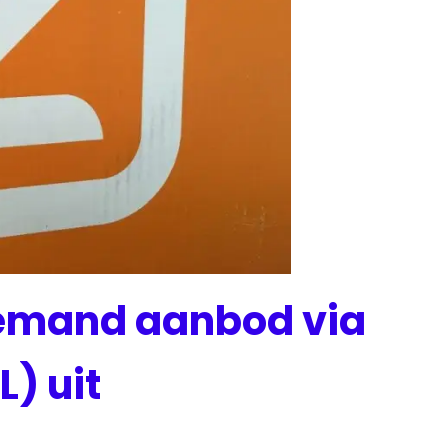
demand aanbod via
L) uit