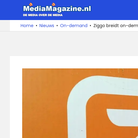
Ga
MediaMa
naar
de
De
Home
Nieuws
On-demand
Ziggo breidt on-dem
media
inhoud
over
de
media