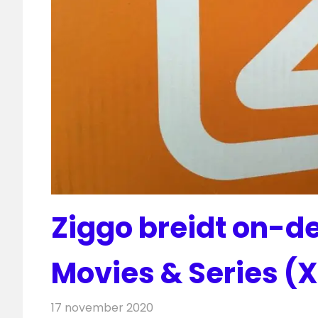
Ziggo breidt on-
Movies & Series (X
17 november 2020
Redactie
On-demand