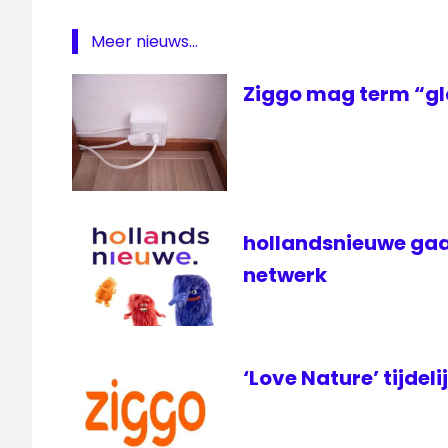
Movies
Meer nieuws...
&
Series
Ziggo mag term “gl
XL
On
Demand
series
televisie
The
hollandsnieuwe gaa
Vow
netwerk
ziggo
‘Love Nature’ tijdeli