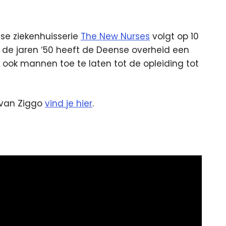
se ziekenhuisserie
The New Nurses
volgt op 10
n de jaren ‘50 heeft de Deense overheid een
ok mannen toe te laten tot de opleiding tot
van Ziggo
vind je hier
.