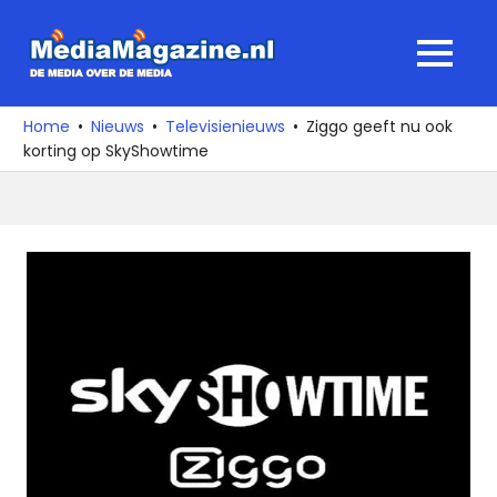
Ga
naar
MediaMagaz
MENU
de
De
inhoud
media
Home
Nieuws
Televisienieuws
Ziggo geeft nu ook
over
korting op SkyShowtime
de
media