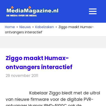
Ga
naar
MediaMagaz
MENU
de
De
inhoud
media
Home
Nieuws
Kabelzaken
Ziggo maakt Humax-
over
ontvangers interactief
de
media
Ziggo maakt Humax-
ontvangers interactief
29 november 2011
Redactie
Kabelzaken
Kabelaar Ziggo biedt met de uitrol
van nieuwe firmware voor de digitale PVR-
ontvanger Humax iRHD-5100C ook de