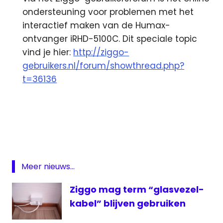
ondersteuning voor problemen met het
interactief maken van de Humax-
ontvanger iRHD-5100C. Dit speciale topic
vind je hier:
http://ziggo-
gebruikers.nl/forum/showthread.php?
t=36136
digitaal
Featured
Humax
interactief
Meer nieuws...
ontvanger
PVR
Ziggo mag term “glasvezel-
televisie
kabel” blijven gebruiken
ziggo