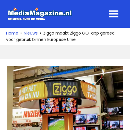
Ga
naar
MediaMagaz
MENU
de
De
inhoud
media
Home
Nieuws
Ziggo maakt Ziggo GO-app gereed
over
voor gebruik binnen Europese Unie
de
media