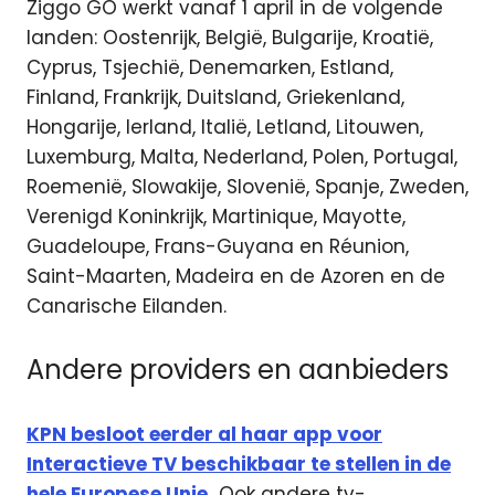
Ziggo GO werkt vanaf 1 april in de volgende
landen: Oostenrijk, België, Bulgarije, Kroatië,
Cyprus, Tsjechië, Denemarken, Estland,
Finland, Frankrijk, Duitsland, Griekenland,
Hongarije, Ierland, Italië, Letland, Litouwen,
Luxemburg, Malta, Nederland, Polen, Portugal,
Roemenië, Slowakije, Slovenië, Spanje, Zweden,
Verenigd Koninkrijk, Martinique, Mayotte,
Guadeloupe, Frans-Guyana en Réunion,
Saint-Maarten, Madeira en de Azoren en de
Canarische Eilanden.
Andere providers en aanbieders
KPN besloot eerder al haar app voor
Interactieve TV beschikbaar te stellen in de
hele Europese Unie.
Ook andere tv-