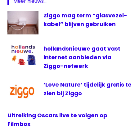
Meer nieuws...
ziggo
Ziggo mag term “glasvezel-
Ziggo
Sport
kabel” blijven gebruiken
Ziggo
Sport
Totaal
hollandsnieuwe gaat vast
internet aanbieden via
Ziggo-netwerk
‘Love Nature’ tijdelijk gratis te
zien bij Ziggo
Uitreiking Oscars live te volgen op
Filmbox