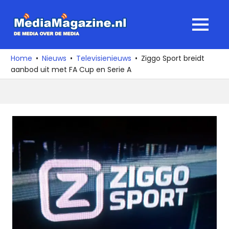
Ga
naar
MediaMagaz
MENU
de
De
inhoud
media
Home
Nieuws
Televisienieuws
Ziggo Sport breidt
over
aanbod uit met FA Cup en Serie A
de
media