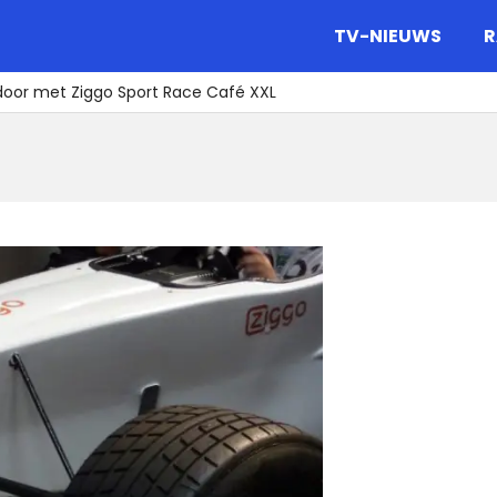
gazine.
TV-NIEUWS
R
door met Ziggo Sport Race Café XXL