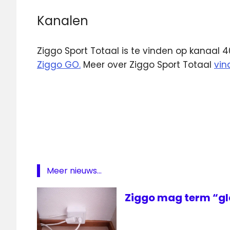
Kanalen
Ziggo Sport Totaal is te vinden op kanaal 4
Ziggo GO.
Meer over Ziggo Sport Totaal
vin
gratis
Ziggo
Sport
ziggo
Ziggo
Sport
Meer nieuws...
Ziggo
Sport
Ziggo mag term “gl
Totaal