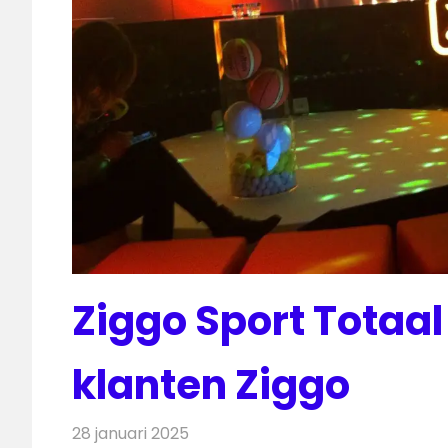
Ziggo Sport Totaal 
klanten Ziggo
28 januari 2025
Redactie
Televisienieuws