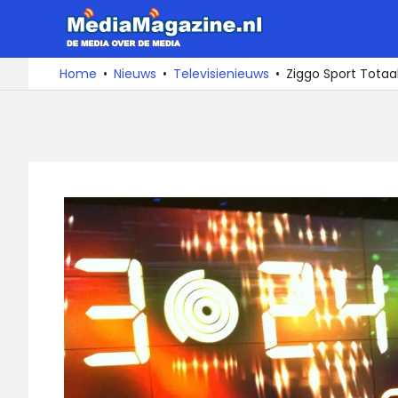
Ga
MediaMa
naar
de
De
Home
Nieuws
Televisienieuws
Ziggo Sport Totaal 
media
inhoud
over
de
media