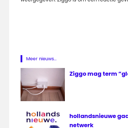
capaciteit
HD
kabel
kwaliteit
SD
Meer nieuws...
SD-
kwaliteit
Ziggo mag term “gl
televisie
ziggo
Ziggo
Sport
Totaal
hollandsnieuwe gaa
netwerk