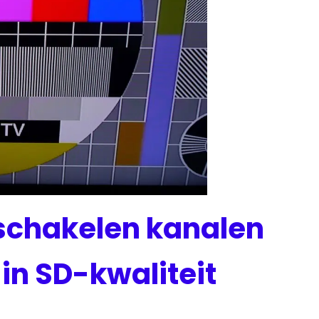
fschakelen kanalen
 in SD-kwaliteit
ws