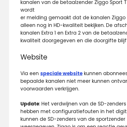
kanalen van de betaalzender Ziggo Sport T
wordt
er melding gemaakt dat de kanalen Ziggo Sp
alleen nog in HD-kwaliteit bekijken. De afs
kanalen Extra 1 en Extra 2 van de betaalzen
kwaliteit doorgegeven en die doorgifte blij
Website
Via een
speciale website
kunnen abonnees 
bepaalde kanalen niet meer kunnen ontva
voorwaarden verkrijgen.
Update
: Het verdwijnen van de SD-zenders
hebben met configuratiefouten in het digit
kunnen de SD-zenders van de sportzender 
weergegeven. Ziggo is om een reactie gev