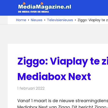
Ga
MediaMa
naar
de
De
Home
Nieuws
Televisienieuws
Ziggo: Viaplay te 
media
inhoud
over
de
media
Ziggo: Viaplay te z
Mediabox Next
1 februari 2022
Redactie
Televisienieuws
Vanaf 1 maart is de nieuwe streamingdienst
Mediabox Next van Ziggo.
Dit bericht Ziggo