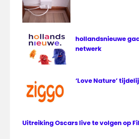
Ziggo
ziggo
hollandsnieuwe gaa
netwerk
‘Love Nature’ tijdeli
Uitreiking Oscars live te volgen op 