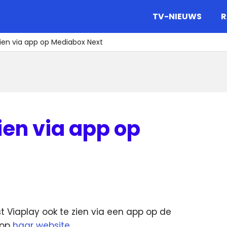
gazine.
TV-NIEUWS
R
zien via app op Mediabox Next
ien via app op
 Viaplay ook te zien via een app op de
 op
haar website
.