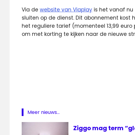
Via de
website van Viaplay
is het vanaf nu
sluiten op de dienst. Dit abonnement kost h
het reguliere tarief (momenteel 13,99 euro
om met korting te kijken naar de nieuwe st
App
Formule
1
mediabox
Mediabox
Next
Meer nieuws...
VIAPLAY
Viaplay
Ziggo mag term “gl
via