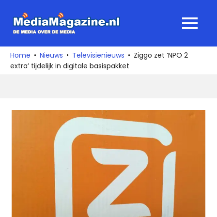
Ga
naar
MediaMagaz
MENU
de
De
inhoud
media
Home
Nieuws
Televisienieuws
Ziggo zet ‘NPO 2
over
extra’ tijdelijk in digitale basispakket
de
media