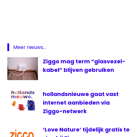
Basispakket
digitale
televisie
NPO
NPO
Meer nieuws...
2
Extra
Ziggo mag term “glasvezel-
televisie
kabel” blijven gebruiken
ziggo
hollandsnieuwe gaat vast
internet aanbieden via
Ziggo-netwerk
‘Love Nature’ tijdelijk gratis te