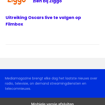
zien bij Ziggo
Uitreiking Oscars live te volgen op
Filmbox
Mediamagazine brengt elke dag het laatste nieuws over
radio, televisie, on demand streamingdiensten en
telecomnieuws.
Mobiele versie afsluiten