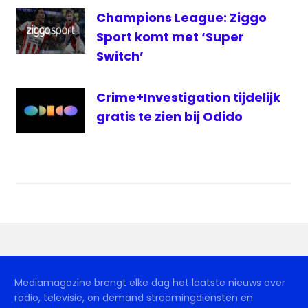
Champions League: Ziggo
Sport komt met ‘Super
Switch’
Crime+Investigation tijdelijk
gratis te zien bij Odido
Mediamagazine brengt elke dag het laatste nieuws over
radio, televisie, on demand streamingdiensten en