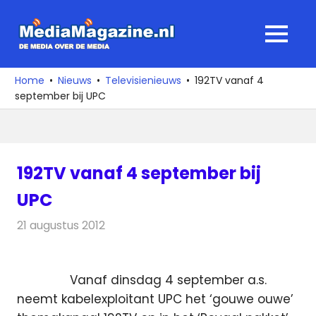
Ga
naar
MediaMagaz
MENU
de
De
inhoud
media
Home
Nieuws
Televisienieuws
192TV vanaf 4
over
september bij UPC
de
media
192TV vanaf 4 september bij
UPC
21 augustus 2012
Redactie
Televisienieuws
Vanaf dinsdag 4 september a.s.
neemt kabelexploitant UPC het ‘gouwe ouwe’