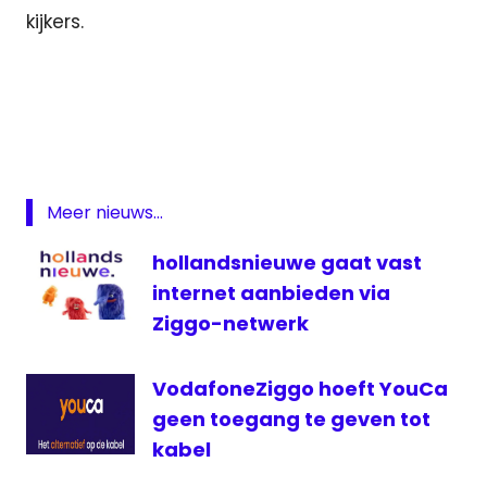
kijkers.
192
TV
digitaal
Featured
kabel
Meer nieuws...
televisie
hollandsnieuwe gaat vast
UPC
internet aanbieden via
Ziggo-netwerk
VodafoneZiggo hoeft YouCa
geen toegang te geven tot
kabel