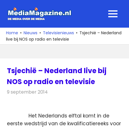
Ga
naar
MediaMagaz
MENU
de
De
inhoud
media
Home
Nieuws
Televisienieuws
Tsjechië – Nederland
over
live bij NOS op radio en televisie
de
media
Tsjechië – Nederland live bij
NOS op radio en televisie
9 september 2014
Redactie
Televisienieuws
Het Nederlands elftal komt in de
eerste wedstrijd van de kwalificatiereeks voor