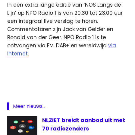
In een extra lange editie van ‘NOS Langs de
Lijn’ op NPO Radio 1 is van 20.30 tot 23.00 uur
een integraal live verslag te horen.
Commentatoren zijn Jack van Gelder en
Ronald van der Geer. NPO Radio 1 is te
ontvangen via FM, DAB+ en wereldwijd
via
Internet
.
Commentaar
van gelder
Jack
van
Gelder
Oranje
Meer nieuws...
live
NLZIET breidt aanbod uit met
media
70 radiozenders
medianieuws