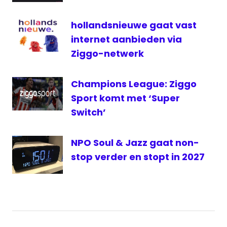
Nederland
hollandsnieuwe gaat vast
- Tsjechië
live
internet aanbieden via
NPO
Ziggo-netwerk
3
Oranje
Champions League: Ziggo
live
Sport komt met ‘Super
Oranje
Switch’
live
radio
NPO Soul & Jazz gaat non-
Oranje
live
stop verder en stopt in 2027
stream
Radio
radio
1
radionieuws