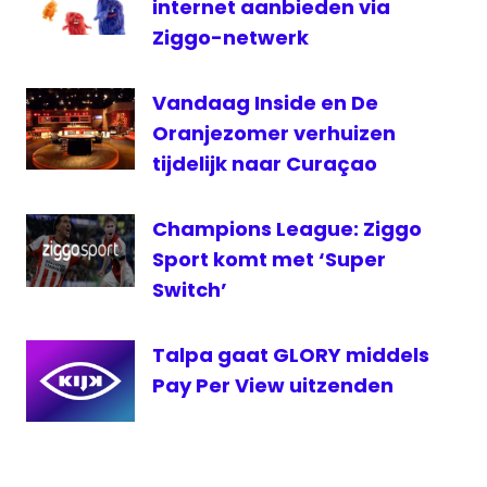
sbs6
internet aanbieden via
Talpa
Ziggo-netwerk
televisie
Vandaag Inside en De
Oranjezomer verhuizen
tijdelijk naar Curaçao
Champions League: Ziggo
Sport komt met ‘Super
Switch’
Talpa gaat GLORY middels
Pay Per View uitzenden