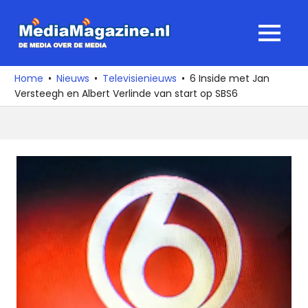
Ga
naar
MediaMagaz
MENU
de
De
inhoud
media
Home
Nieuws
Televisienieuws
6 Inside met Jan
over
Versteegh en Albert Verlinde van start op SBS6
de
media