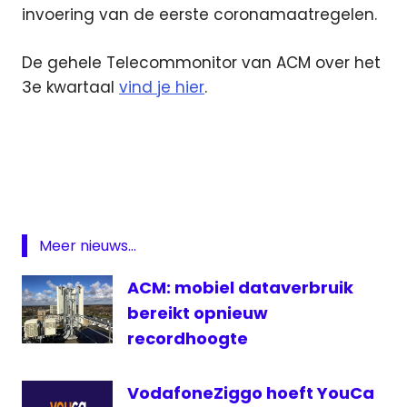
invoering van de eerste coronamaatregelen.
De gehele Telecommonitor van ACM over het
3e kwartaal
vind je hier
.
ACM
mobiele
telefonie
Telecommonitor
Meer nieuws...
ACM: mobiel dataverbruik
bereikt opnieuw
recordhoogte
VodafoneZiggo hoeft YouCa