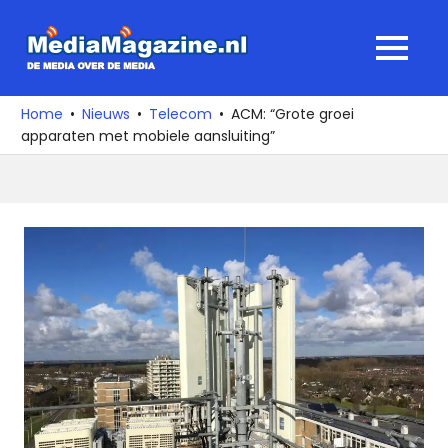
Ga
naar
MediaMagaz
MENU
de
De
inhoud
media
Home
Nieuws
Telecom
ACM: “Grote groei
over
apparaten met mobiele aansluiting”
de
media