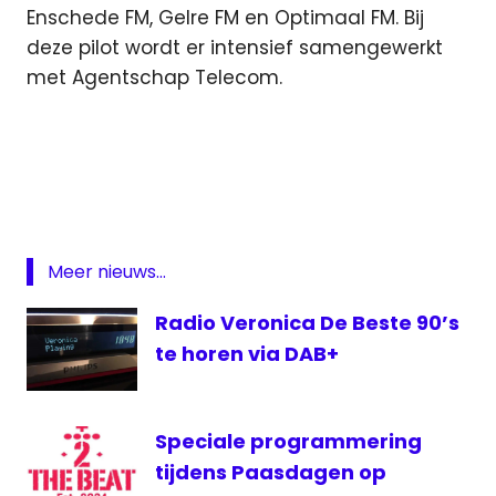
Enschede FM, Gelre FM en Optimaal FM. Bij
deze pilot wordt er intensief samengewerkt
met Agentschap Telecom.
Agentschap
Telecom
DAB
digitale
radio
Meer nieuws...
experiment
Radio Veronica De Beste 90’s
lokale
omroep
te horen via DAB+
streekomroep
Speciale programmering
tijdens Paasdagen op