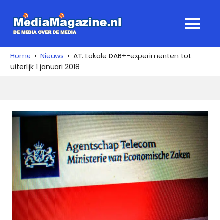
Ga
naar
MediaMagaz
MENU
de
De
inhoud
media
Home
Nieuws
AT: Lokale DAB+-experimenten tot
over
uiterlijk 1 januari 2018
de
media