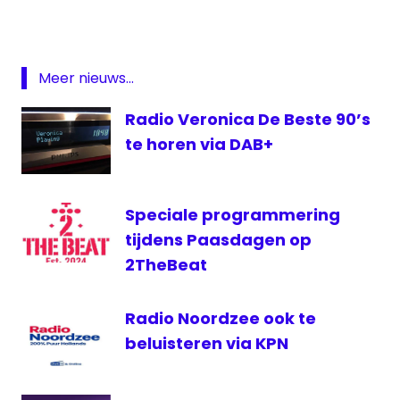
DAB
digitale
radio
Meer nieuws...
ether
Radio Veronica De Beste 90’s
Gelre
FM
te horen via DAB+
lokale
omroep
Speciale programmering
NLPO
tijdens Paasdagen op
OLON
2TheBeat
Radio Noordzee ook te
beluisteren via KPN