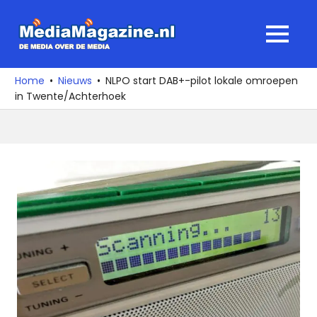
Ga
naar
MediaMagaz
MENU
de
De
inhoud
media
Home
Nieuws
NLPO start DAB+-pilot lokale omroepen
over
in Twente/Achterhoek
de
media