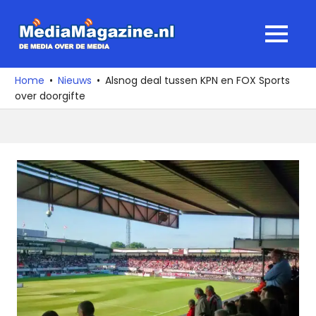
Ga
naar
MediaMagaz
MENU
de
De
inhoud
media
Home
Nieuws
Alsnog deal tussen KPN en FOX Sports
over
over doorgifte
de
media