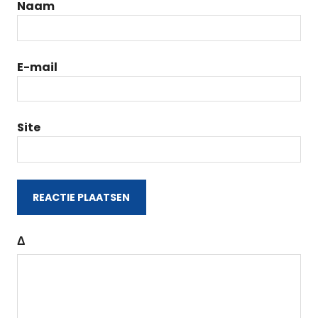
Naam
E-mail
Site
Δ