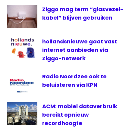
Sports
Ziggo mag term “glasvezel-
KPN
kabel” blijven gebruiken
overeenkomst
televisie
hollandsnieuwe gaat vast
internet aanbieden via
Ziggo-netwerk
Radio Noordzee ook te
beluisteren via KPN
ACM: mobiel dataverbruik
bereikt opnieuw
recordhoogte