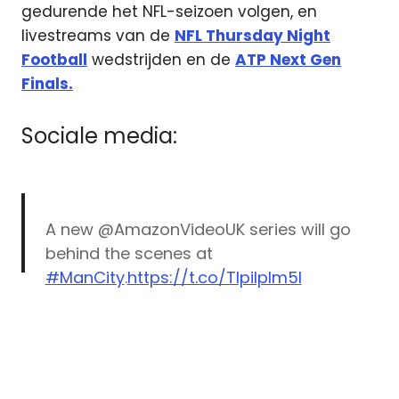
gedurende het NFL-seizoen volgen, en
livestreams van de
NFL Thursday Night
Football
wedstrijden en de
ATP Next Gen
Finals.
Sociale media:
A new @AmazonVideoUK series will go
behind the scenes at
#ManCity
.
https://t.co/TIpiIplm5l
Amazon
— Manchester City (@ManCity)
Amazon
November 9, 2017
Prime
Video