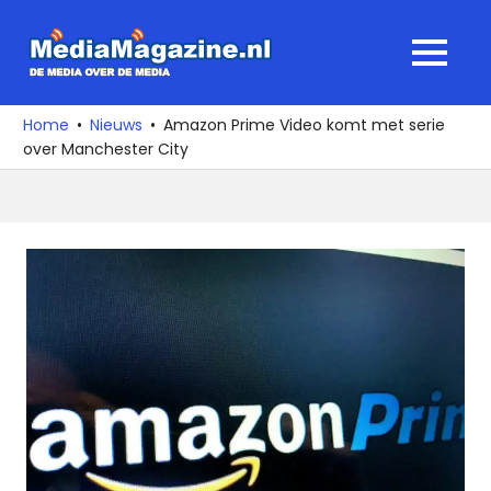
Ga
naar
MediaMagaz
MENU
de
De
inhoud
media
Home
Nieuws
Amazon Prime Video komt met serie
over
over Manchester City
de
media