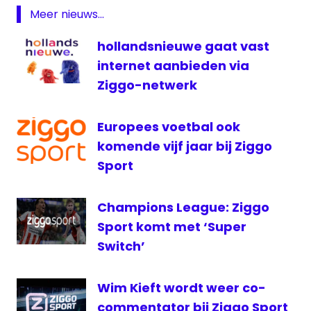
Manchester
Meer nieuws...
City
Manchester
hollandsnieuwe gaat vast
City FC
internet aanbieden via
serie
Ziggo-netwerk
Streamingdienst
televisie
Europees voetbal ook
voetbal
komende vijf jaar bij Ziggo
Sport
Champions League: Ziggo
Sport komt met ‘Super
Switch’
Wim Kieft wordt weer co-
commentator bij Ziggo Sport