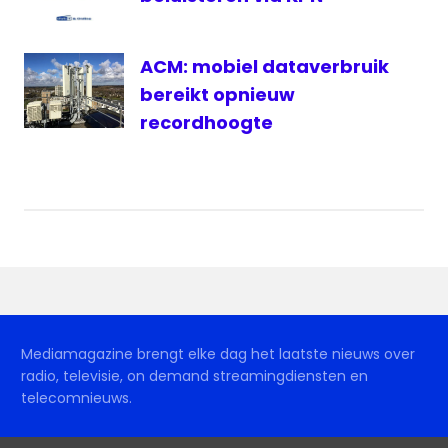
ACM: mobiel dataverbruik
bereikt opnieuw
recordhoogte
Mediamagazine brengt elke dag het laatste nieuws over
radio, televisie, on demand streamingdiensten en
telecomnieuws.