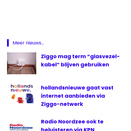
Amazon
Interactieve
televisie
KPN
Prime
Meer nieuws...
Video
Ziggo mag term “glasvezel-
televisie
kabel” blijven gebruiken
hollandsnieuwe gaat vast
internet aanbieden via
Ziggo-netwerk
Radio Noordzee ook te
beluisteren via KPN