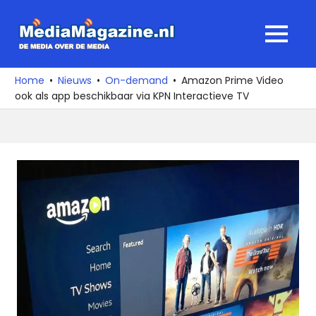
Ga
naar
MediaMagaz
MENU
de
De
inhoud
media
Home
Nieuws
On-demand
Amazon Prime Video
over
ook als app beschikbaar via KPN Interactieve TV
de
media