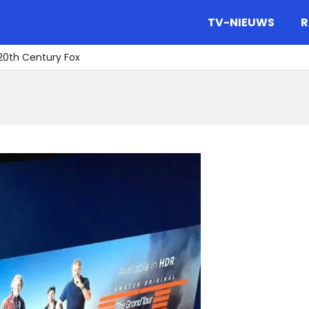
gazine.
TV-NIEUWS
R
20th Century Fox