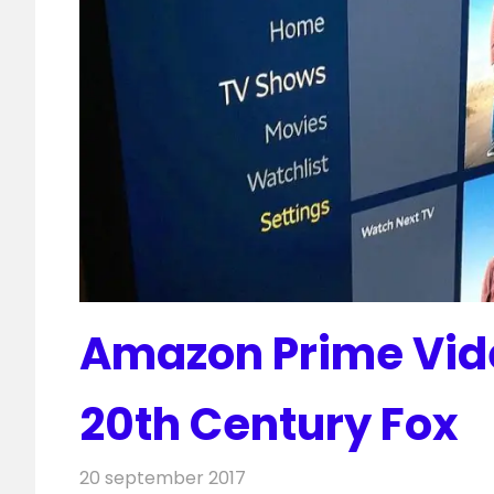
Amazon Prime Vide
20th Century Fox
20 september 2017
Redactie
Nieuws
,
Televisienieuws