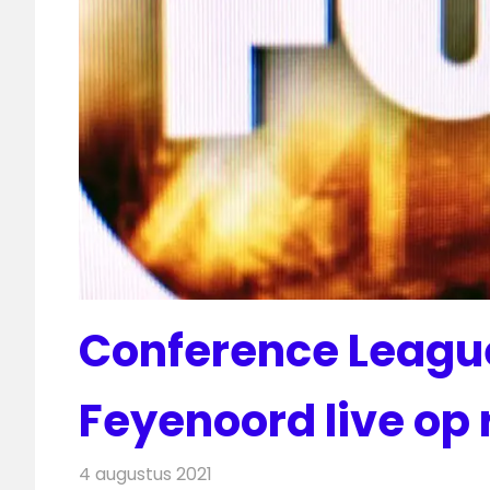
Conference League
Feyenoord live op 
4 augustus 2021
Redactie
Televisienieuws