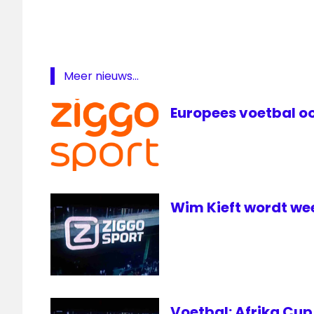
ESPN
FC
Luzern
Feyenoord
Meer nieuws...
FOX
voetbal
Europees voetbal oo
Wim Kieft wordt we
Voetbal: Afrika Cup 