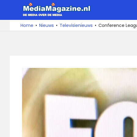
Ga
MediaMa
naar
de
De
Home
Nieuws
Televisienieuws
Conference League
media
inhoud
over
de
media