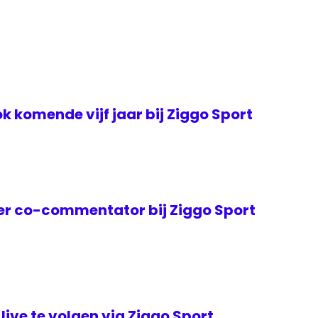
k komende vijf jaar bij Ziggo Sport
er co-commentator bij Ziggo Sport
live te volgen via Ziggo Sport