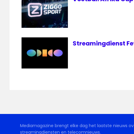
Streamingdienst Fe
Mediamagazine brengt elke dag het laatste nieuws ove
streamingdiensten en telecomnieuws.