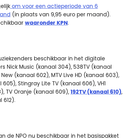
lijk
om voor een actieperiode van 6
aand
(in plaats van 9,95 euro per maand).
eschikbaar
waaronder KPN
.
uziekzenders beschikbaar in het digitale
rs Nick Music (kanaal 304), 538TV (kanaal
 New (kanaal 602), MTV Live HD (kanaal 603),
605), Stingray Lite TV (kanaal 606), VH1
), TV Oranje (kanaal 609),
192TV (kanaal 610)
,
 612).
an de NPO nu beschikbaar in het basispakket