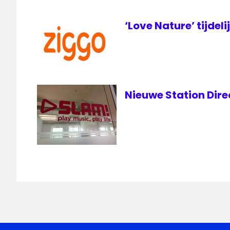
ziggo
Ziggo
‘Love Nature’ tijdeli
GO
Nieuwe Station Dire