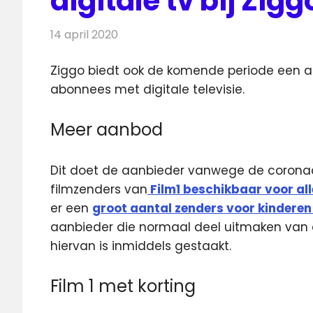
digitale tv bij Zigg
14 april 2020
Redactie
Televisienieuws
Ziggo biedt ook de komende periode een aa
abonnees met digitale televisie.
Meer aanbod
Dit doet de aanbieder vanwege de coronac
filmzenders van
Film1 beschikbaar voor all
er een
groot aantal zenders voor kinderen
aanbieder die normaal deel uitmaken van e
hiervan is inmiddels gestaakt.
Film 1 met korting