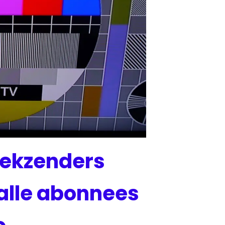
iekzenders
alle abonnees