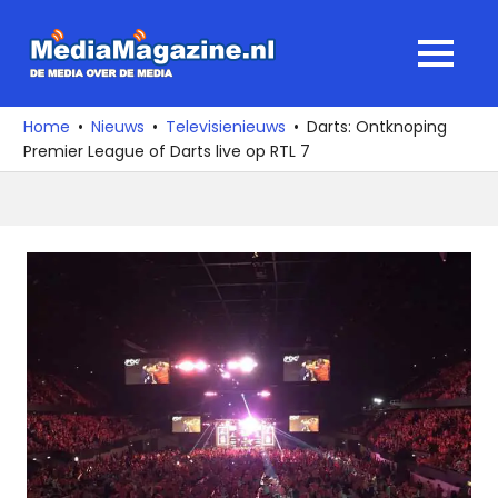
Ga
naar
MediaMagaz
MENU
de
De
inhoud
media
Home
Nieuws
Televisienieuws
Darts: Ontknoping
over
Premier League of Darts live op RTL 7
de
media