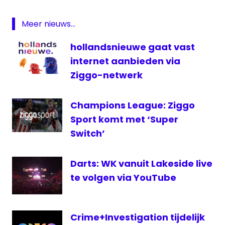
Gerwen
pic.twitter.com/m7EGkr4TsZ
Premier
Meer nieuws...
League
— Michael Van Gerwen (@MvG180)
May
of
22, 2019
hollandsnieuwe gaat vast
Darts
internet aanbieden via
RTL
Ziggo-netwerk
7
RTL 7
Darts
Champions League: Ziggo
televisie
Sport komt met ‘Super
Switch’
Darts: WK vanuit Lakeside live
te volgen via YouTube
Crime+Investigation tijdelijk