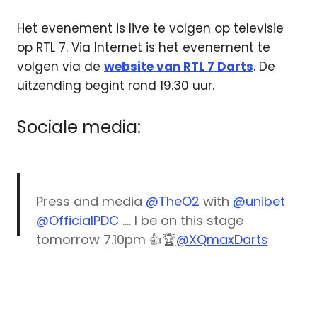
Het evenement is live te volgen op televisie
op RTL 7. Via Internet is het evenement te
volgen via de
website van RTL 7 Darts
. De
uitzending begint rond 19.30 uur.
Sociale media:
Press and media
@TheO2
with
@unibet
@OfficialPDC
…. I be on this stage
tomorrow 7.10pm 👍🏆
@XQmaxDarts
@KeukenConc
@TrucksBlog
darts
@Machineseeker
@ModusDarts180
Michael
@zwasports
👍🥇
van