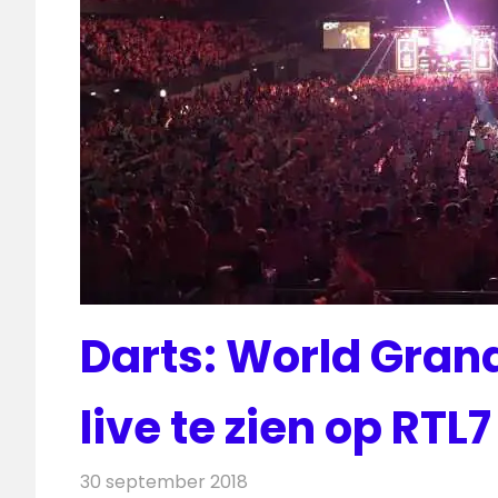
Darts: World Grand
live te zien op RTL7
30 september 2018
Redactie
Televisienieuws