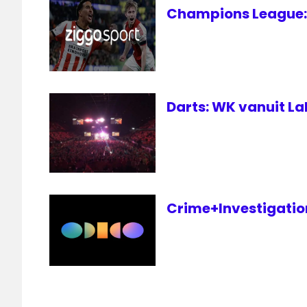
Champions League: 
World
Grand
Prix
live
Darts: WK vanuit La
Crime+Investigation 