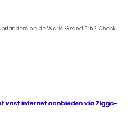
erlanders op de World Grand Prix? Check
2O8miM8J7
#rtl7darts
, 2018
t vast internet aanbieden via Ziggo-