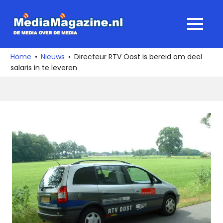
Ga
naar
MediaMagaz
MENU
de
De
inhoud
media
Home
Nieuws
Directeur RTV Oost is bereid om deel
over
salaris in te leveren
de
media