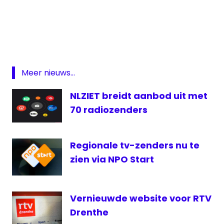
ezine
Marcel
Oude
Wesselink
Omroep
Meer nieuws...
West
Overijssel
NLZIET breidt aanbod uit met
Radio
70 radiozenders
regionale
omroep
Regionale tv-zenders nu te
RTV
zien via NPO Start
Oost
salaris
vergoeding
Vernieuwde website voor RTV
Drenthe