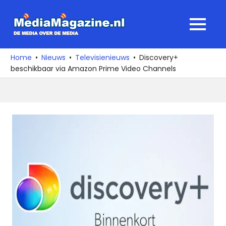
Ga
naar
MediaMagaz
MENU
de
De
inhoud
media
Home
Nieuws
Televisienieuws
Discovery+
over
beschikbaar via Amazon Prime Video Channels
de
media