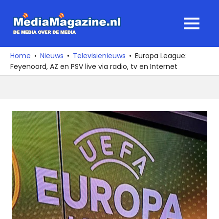
Ga
naar
MediaMagaz
MENU
de
De
inhoud
media
Home
Nieuws
Televisienieuws
Europa League:
over
Feyenoord, AZ en PSV live via radio, tv en Internet
de
media