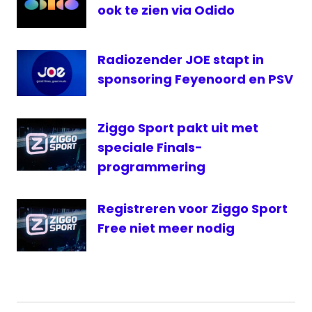
live
ook te zien via Odido
Live
AZ
Radiozender JOE stapt in
live
sponsoring Feyenoord en PSV
PSV
livestream
AZ
Ziggo Sport pakt uit met
livestream
speciale Finals-
Feyenoord
programmering
Livestream
PSV
Registreren voor Ziggo Sport
PSV
Free niet meer nodig
PSV
live
RTL
7