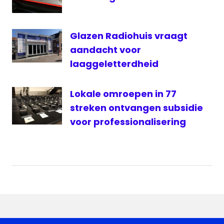
OLON
Pijnacker
Glazen Radiohuis vraagt
Radio
aandacht voor
Excellent
laaggeletterdheid
TROTS
Lokale omroepen in 77
streken ontvangen subsidie
voor professionalisering