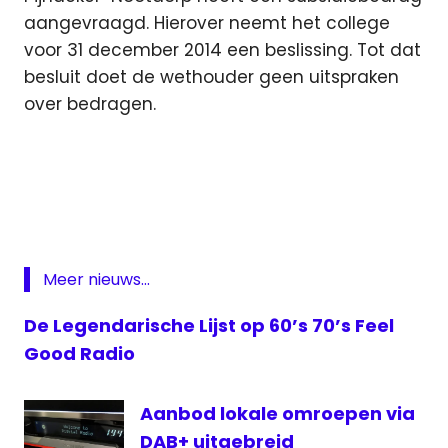
aangevraagd. Hierover neemt het college
voor 31 december 2014 een beslissing. Tot dat
besluit doet de wethouder geen uitspraken
over bedragen.
Easy
FM
Featured
Feel
Good
Meer nieuws...
Radio
lokale
De Legendarische Lijst op 60’s 70’s Feel
omroep
Good Radio
media
medianieuws
Aanbod lokale omroepen via
Nootdorp
DAB+ uitgebreid