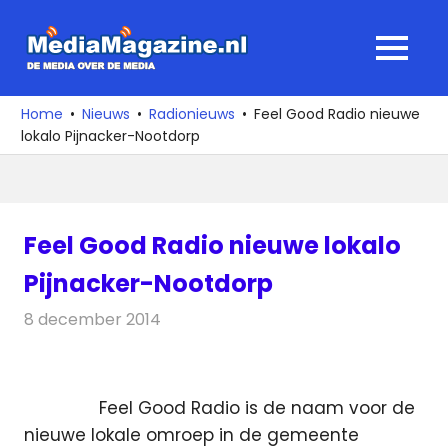
Ga
naar
MediaMagaz
MENU
de
De
inhoud
media
Home
Nieuws
Radionieuws
Feel Good Radio nieuwe
over
lokalo Pijnacker-Nootdorp
de
media
Feel Good Radio nieuwe lokalo
Pijnacker-Nootdorp
8 december 2014
Redactie
Radionieuws
Feel Good Radio is de naam voor de
nieuwe lokale omroep in de gemeente