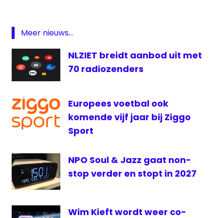
Radio
— Rijnmond Sport (@RijnmondSport)
Rijnmond
August 19, 2018
Rotterdam
Meer nieuws...
sport
NLZIET breidt aanbod uit met
TV
70 radiozenders
Rijnmond
voetbal
Europees voetbal ook
komende vijf jaar bij Ziggo
Sport
NPO Soul & Jazz gaat non-
stop verder en stopt in 2027
Wim Kieft wordt weer co-