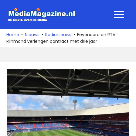
Ga
naar
MediaMagaz
MENU
de
De
inhoud
media
Home
Nieuws
Radionieuws
Feyenoord en RTV
over
Rijnmond verlengen contract met drie jaar
de
media