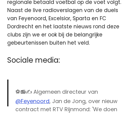
regionale betaald voetbal op de voet volgt.
Naast de live radioverslagen van de duels
van Feyenoord, Excelsior, Sparta en FC
Dordrecht en het laatste nieuws rond deze
clubs zijn we er ook bij de belangrijke
gebeurtenissen buiten het veld.
Sociale media:
⚽️📻✍️ Algemeen directeur van
@Feyenoord
, Jan de Jong, over nieuw
contract met RTV Rijnmond: 'We doen
allebei iets moois voor Rotterdam'
Feyenoord
https://t.co/w04OXoTsMJ
Radio