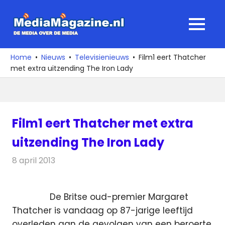
Ga
naar
MediaMagaz
MENU
de
De
inhoud
media
Home
Nieuws
Televisienieuws
Film1 eert Thatcher
over
met extra uitzending The Iron Lady
de
media
Film1 eert Thatcher met extra
uitzending The Iron Lady
8 april 2013
Redactie
Televisienieuws
De Britse oud-premier Margaret
Thatcher is vandaag op 87-jarige leeftijd
overleden aan de gevolgen van een beroerte.