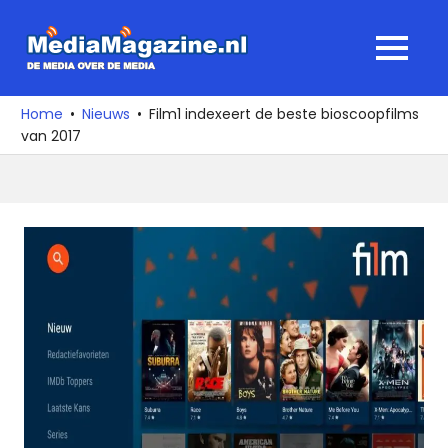
Ga
naar
MediaMagaz
MENU
de
De
inhoud
media
Home
Nieuws
Film1 indexeert de beste bioscoopfilms
over
van 2017
de
media