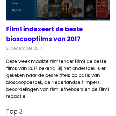
Film1 indexeert de beste
bioscoopfilms van 2017
21 december 2017
Redactie
Nieuws
,
Televisienieuws
Deze week maakte filmzender ​Film1​ ​de​ ​beste
films​ ​van​ ​2017​ ​bekend.​ ​Bij​ ​het​ ​onderzoek​ ​is​ ​er​ ​
gekeken​ ​naar​ ​de​ ​beste​ ​titels​ ​op​ ​basis van​ ​
bioscoopbezoek
,​ ​de​ ​Nederlandse​ ​filmpers,​ ​
beoordelingen​ ​van​ ​filmliefhebbers​ ​en de​ ​Film1​
​redactie.​
Top 3