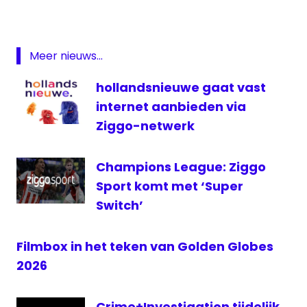
Blade
Runner
2049
Meer nieuws...
Film
1
hollandsnieuwe gaat vast
Film1
internet aanbieden via
Star
Ziggo-netwerk
Wars
televisie
Champions League: Ziggo
Sport komt met ‘Super
Switch’
Filmbox in het teken van Golden Globes
2026
Crime+Investigation tijdelijk