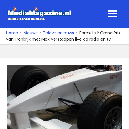
Ga
naar
MediaMagaz
MENU
de
De
inhoud
media
Home
Nieuws
Televisienieuws
Formule 1: Grand Prix
over
van Frankrijk met Max Verstappen live op radio en tv
de
media