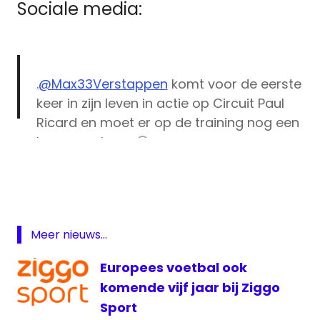
Sociale media:
.
@Max33Verstappen
komt voor de eerste
keer in zijn leven in actie op Circuit Paul
Ricard en moet er op de training nog een
hoop van leren 🤔
Formule
1
Toch gaat het niet slecht volgens de
Formule
Nederlander!
#Formule1Café
#FrenchGP
1
televisie
#ziggosportf1
Meer nieuws...
pic.twitter.com/8vPnM3l6zo
Formule
live
Europees voetbal ook
— Ziggo Sport F1 (@ZiggoSportF1)
June
GP
komende vijf jaar bij Ziggo
Frankrijk
22, 2018
Sport
Grand