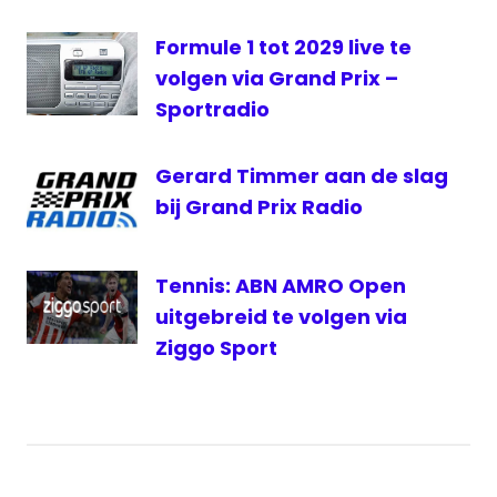
Prix
Formule 1 tot 2029 live te
Grand
prix
volgen via Grand Prix –
Radio
Sportradio
Live
Formule
Gerard Timmer aan de slag
Max
bij Grand Prix Radio
Verstappen
Ultra
HD
Tennis: ABN AMRO Open
Ziggo
uitgebreid te volgen via
Sport
Ziggo Sport