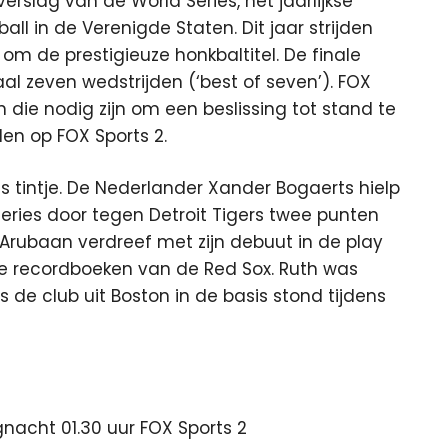
erslag van de World Series, het jaarlijkse
ll in de Verenigde Staten.
Dit jaar strijden
 om de prestigieuze honkbaltitel. De finale
al zeven wedstrijden (‘best of seven’). FOX
n die nodig zijn om een beslissing tot stand te
en op FOX Sports 2.
s tintje. De Nederlander Xander Bogaerts hielp
Series door tegen Detroit Tigers twee punten
 Arubaan verdreef met zijn debuut in de play
de recordboeken van de Red Sox. Ruth was
 de club uit Boston in de basis stond tijdens
nacht 01.30 uur FOX Sports 2