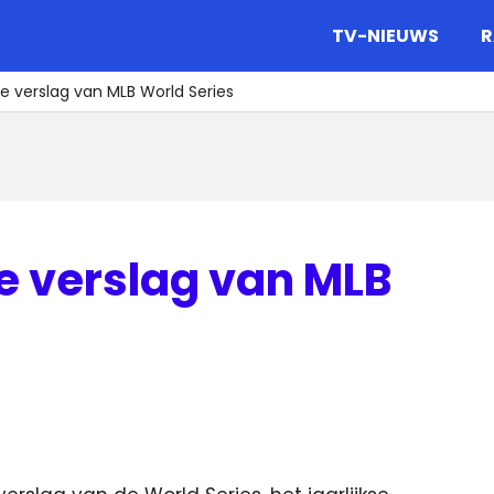
gazine.
TV-NIEUWS
R
ve verslag van MLB World Series
ve verslag van MLB