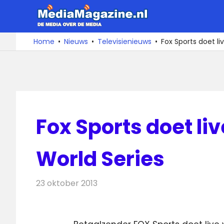
Ga
MediaMa
naar
de
De
Home
Nieuws
Televisienieuws
Fox Sports doet li
media
inhoud
over
de
media
Fox Sports doet li
World Series
23 oktober 2013
Redactie
Televisienieuws