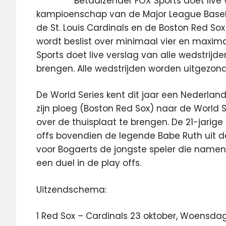
Betaalzender FOX Sports doet live v
kampioenschap van de Major League Baseba
de St. Louis Cardinals en de Boston Red Sox
wordt beslist over minimaal vier en maxima
Sports doet live verslag van alle wedstrijde
brengen. Alle wedstrijden worden uitgezond
De World Series kent dit jaar een Nederland
zijn ploeg (Boston Red Sox) naar de World 
over de thuisplaat te brengen. De 21-jarige
offs bovendien de legende Babe Ruth uit 
voor Bogaerts de jongste speler die namens
een duel in de play offs.
Uitzendschema:
1 Red Sox – Cardinals 23 oktober, Woensdag