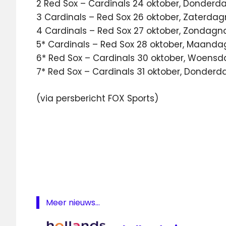
2 Red Sox – Cardinals 24 oktober, Donderda
3 Cardinals – Red Sox 26 oktober, Zaterdag
4 Cardinals – Red Sox 27 oktober, Zondagna
5* Cardinals – Red Sox 28 oktober, Maanda
6* Red Sox – Cardinals 30 oktober, Woensd
7* Red Sox – Cardinals 31 oktober, Donderd
(via persbericht FOX Sports)
Cardinals
Fox
Sports
MLB
World
Series
live
Meer nieuws...
Red