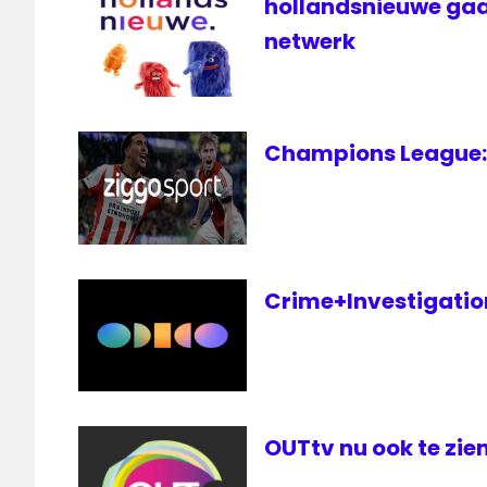
hollandsnieuwe gaa
Sox
televisie
netwerk
World
Series
live
Champions League: 
Crime+Investigation 
OUTtv nu ook te zien