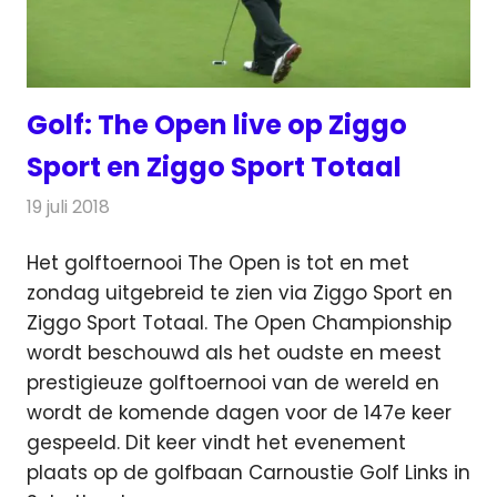
Golf: The Open live op Ziggo
Sport en Ziggo Sport Totaal
19 juli 2018
Redactie
Televisienieuws
Het golftoernooi The Open is tot en met
zondag uitgebreid te zien via Ziggo Sport en
Ziggo Sport Totaal. The Open Championship
wordt beschouwd
als het oudste en meest
prestigieuze golftoernooi van de wereld en
wordt de komende dagen voor de 147e keer
gespeeld. Dit keer vindt het evenement
plaats op de golfbaan Carnoustie Golf Links in