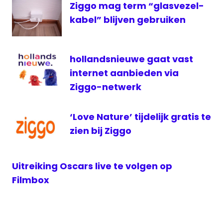
Ziggo mag term “glasvezel-
ziggo
kabel” blijven gebruiken
Ziggo
Sport
Ziggo
hollandsnieuwe gaat vast
Sport
Totaal
internet aanbieden via
Ziggo-netwerk
‘Love Nature’ tijdelijk gratis te
zien bij Ziggo
Uitreiking Oscars live te volgen op
Filmbox