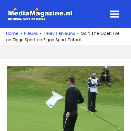
Ga
naar
MediaMagaz
MENU
de
De
inhoud
media
Home
Nieuws
Televisienieuws
Golf: The Open live
over
op Ziggo Sport en Ziggo Sport Totaal
de
media