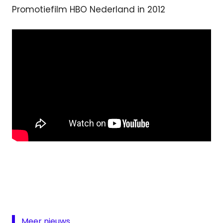
Promotiefilm HBO Nederland in 2012
ezine
Game
of
Thrones
HBO
Meer nieuws...