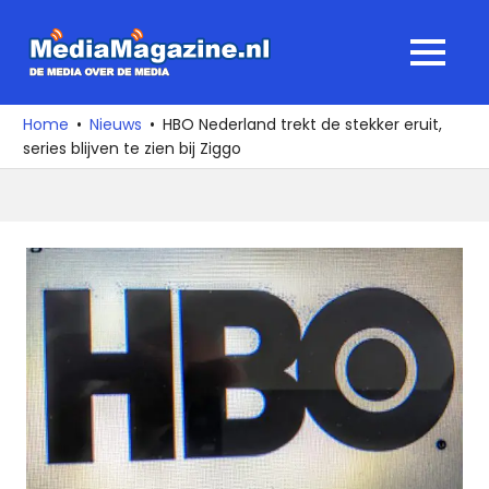
Ga
naar
MediaMagaz
MENU
de
De
inhoud
media
Home
Nieuws
HBO Nederland trekt de stekker eruit,
over
series blijven te zien bij Ziggo
de
media