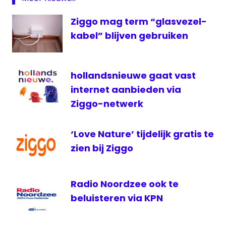
KPN
Ziggo mag term “glasvezel-
On
Demand
kabel” blijven gebruiken
televisie
uitzendingen
hollandsnieuwe gaat vast
ziggo
internet aanbieden via
Ziggo-netwerk
‘Love Nature’ tijdelijk gratis te
zien bij Ziggo
Radio Noordzee ook te
beluisteren via KPN