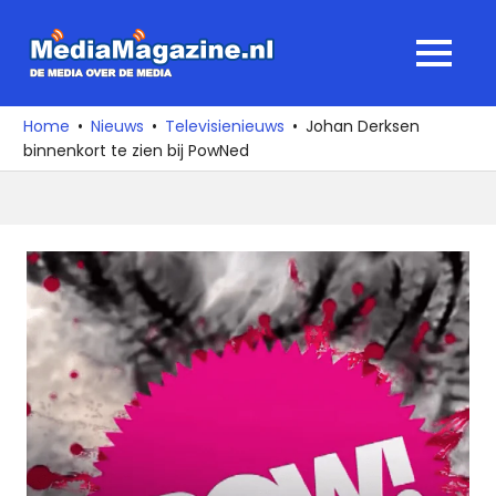
Ga
naar
MediaMagaz
MENU
de
De
inhoud
media
Home
Nieuws
Televisienieuws
Johan Derksen
over
binnenkort te zien bij PowNed
de
media