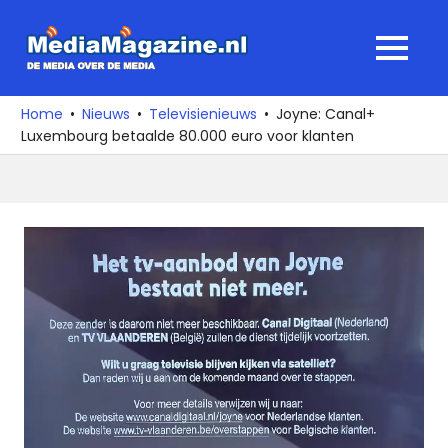
Ga
naar
MediaMagaz
MENU
de
De
inhoud
media
Home
Nieuws
Televisienieuws
Joyne: Canal+
over
Luxembourg betaalde 80.000 euro voor klanten
de
media