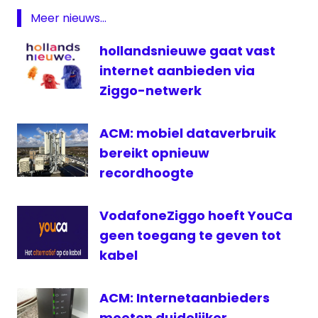
Meer nieuws...
satelliet
schotel
hollandsnieuwe gaat vast
televisie
internet aanbieden via
Ziggo-netwerk
ACM: mobiel dataverbruik
bereikt opnieuw
recordhoogte
VodafoneZiggo hoeft YouCa
geen toegang te geven tot
kabel
ACM: Internetaanbieders
moeten duidelijker