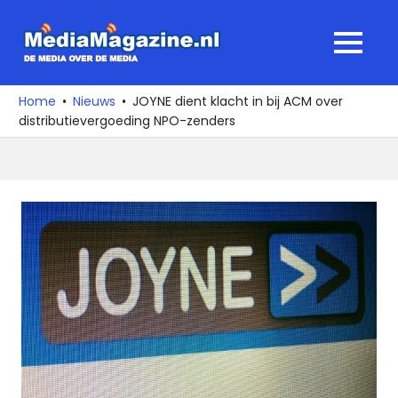
Ga
naar
MediaMagaz
MENU
de
De
inhoud
media
Home
Nieuws
JOYNE dient klacht in bij ACM over
over
distributievergoeding NPO-zenders
de
media