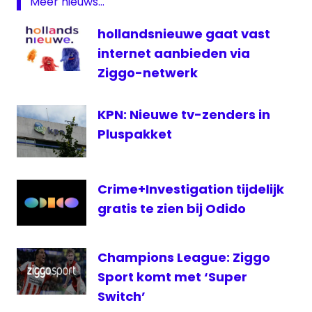
Meer nieuws...
satelliet
hollandsnieuwe gaat vast
schotel
internet aanbieden via
televisie
Ziggo-netwerk
zenders
KPN: Nieuwe tv-zenders in
Pluspakket
Crime+Investigation tijdelijk
gratis te zien bij Odido
Champions League: Ziggo
Sport komt met ‘Super
Switch’