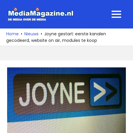
Ga
naar
MediaMagaz
MENU
de
De
inhoud
media
Home
Nieuws
Joyne gestart: eerste kanalen
over
gecodeerd, website on air, modules te koop
de
media