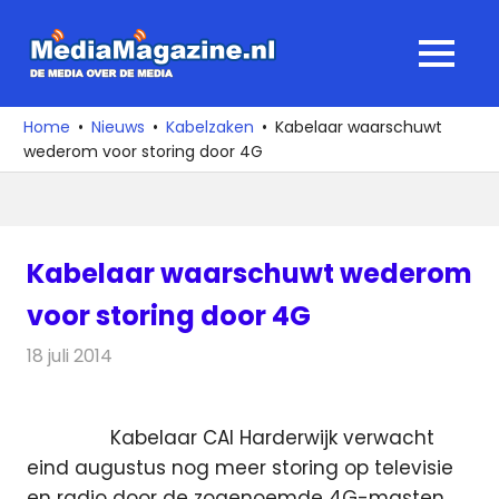
Ga
naar
MediaMagaz
MENU
de
De
inhoud
media
Home
Nieuws
Kabelzaken
Kabelaar waarschuwt
over
wederom voor storing door 4G
de
media
Kabelaar waarschuwt wederom
voor storing door 4G
18 juli 2014
Redactie
Kabelzaken
Kabelaar CAI Harderwijk verwacht
eind augustus nog meer storing op televisie
en radio door de zogenoemde 4G-masten.