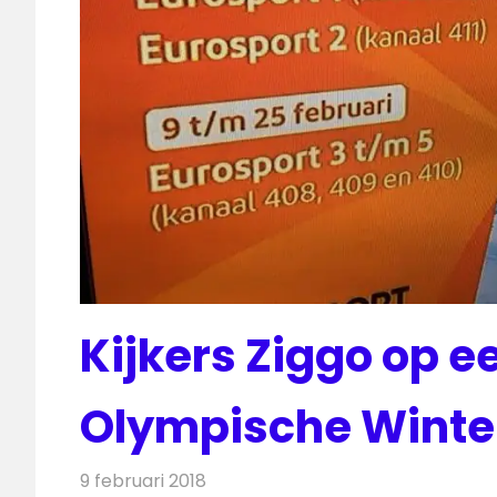
Kijkers Ziggo op e
Olympische Winte
9 februari 2018
Redactie
Nieuws
,
Televisienieuws