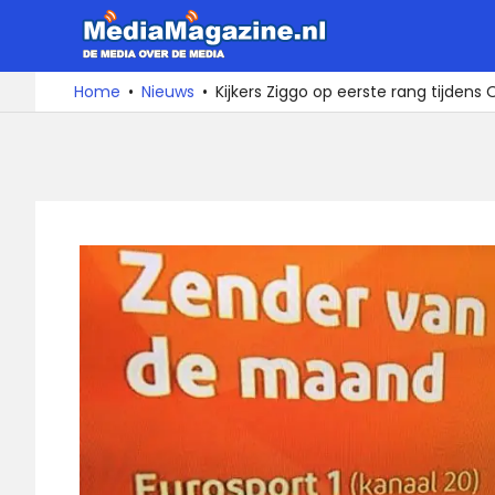
Ga
MediaMa
naar
de
De
Home
Nieuws
Kijkers Ziggo op eerste rang tijden
media
inhoud
over
de
media