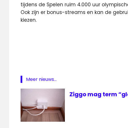
tijdens de Spelen ruim 4.000 uur olympisch
Ook zijn er bonus-streams en kan de gebrui
kiezen.
Eurosport
Eurosport
Player
Olympische
Spelen
televisie
Meer nieuws...
ziggo
Ziggo
Ziggo mag term “gl
Eurosport
Ziggo
Olympische
Spelen