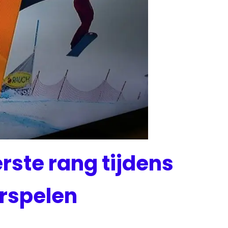
erste rang tijdens
rspelen