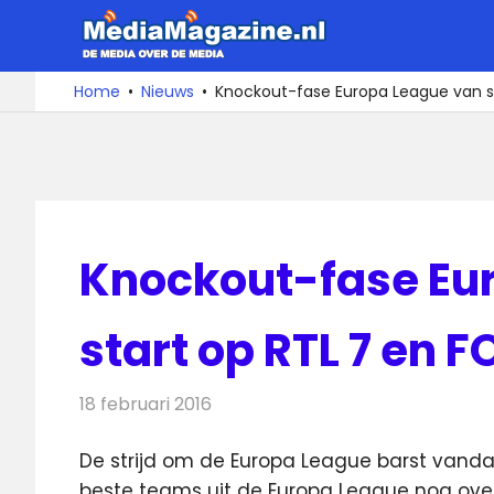
Ga
MediaMa
naar
de
De
Home
Nieuws
Knockout-fase Europa League van st
media
inhoud
over
de
media
Knockout-fase Eu
start op RTL 7 en 
18 februari 2016
Redactie
Nieuws
,
Televisienieuws
De strijd om de Europa League barst vandaag
beste teams uit de Europa League nog over