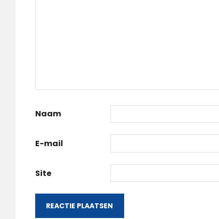
Naam
E-mail
Site