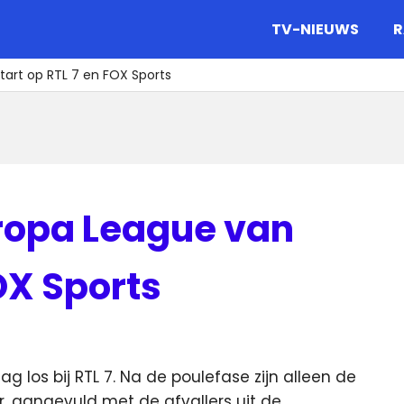
gazine.
TV-NIEUWS
R
art op RTL 7 en FOX Sports
ropa League van
FOX Sports
 los bij RTL 7. Na de poulefase zijn alleen de
, aangevuld met de afvallers uit de