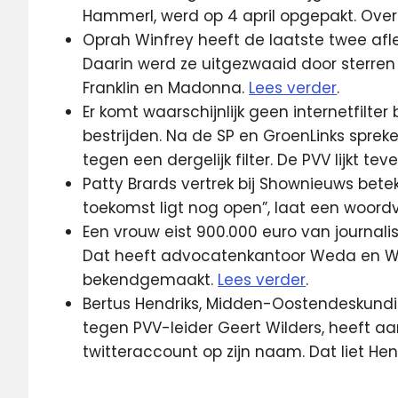
Hammerl, werd op 4 april opgepakt. Ov
Oprah Winfrey heeft de laatste twee af
Daarin werd ze uitgezwaaid door sterren
Franklin en Madonna.
Lees verder
.
Er komt waarschijnlijk geen internetfilte
bestrijden. Na de SP en GroenLinks spreke
tegen een dergelijk filter. De PVV lijkt te
Patty Brards vertrek bij Shownieuws betek
toekomst ligt nog open”, laat een woor
Een vrouw eist 900.000 euro van journa
Dat heeft advocatenkantoor Weda en W
bekendgemaakt.
Lees verder
.
Bertus Hendriks, Midden-Oostendeskundi
tegen PVV-leider Geert Wilders, heeft a
twitteraccount op zijn naam. Dat liet H