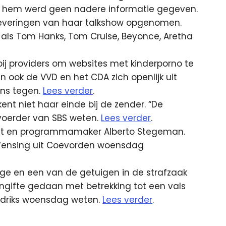
er hem werd geen nadere informatie gegeven.
leveringen van haar talkshow opgenomen.
 als Tom Hanks, Tom Cruise, Beyonce, Aretha
r bij providers om websites met kinderporno te
n ook de VVD en het CDA zich openlijk uit
vens tegen.
Lees verder
.
ent niet haar einde bij de zender. “De
dvoerder van SBS weten.
Lees verder
.
list en programmamaker Alberto Stegeman.
ensing uit Coevorden woensdag
ge en een van de getuigen in de strafzaak
angifte gedaan met betrekking tot een vals
endriks woensdag weten.
Lees verder
.