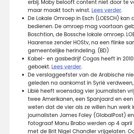
erbij. Moby belooft content niet door te 
maar maakt toch winst.
Lees verder
.
De Lokale Omroep in Esch (LOESCH) kan al
bedienen. De omroep mag voortaan geb
Boschtion, de Bossche lokale omroep. LOE
Haarense zender HOStv, na een flinke sa
gemeentelijke herindeling. (BD)
Kabel- en gasbedrijf Cogas heeft in 201
geboekt.
Lees verder
.
De verslaggeefster van de Arabische ni
geleden na aankomst in Syrië verdween, 
Libië heeft woensdag vier journalisten vri
twee Amerikanen, een Spanjaard en een B
weten dat de vier als ze willen hun werk
journalisten James Foley (GlobalPost) en
fotograaf Manu Brabo werden op 4 april 
met de Brit Nigel Chandler vrijgelaten. 