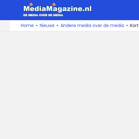
MediaMa
De
Ga
Home
Nieuws
Andere media over de media
Kort
media
naar
over
de
de
inhoud
media