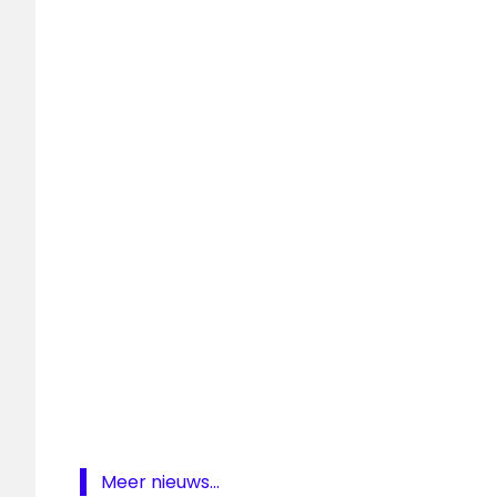
al-
Jazeera
LOESCH
Patty
Brard
Spotify
Meer nieuws...