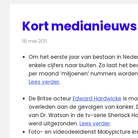
Kort medianieuws 
18 mei 2011
Redactie
Andere media over de media
Om het eerste jaar van bestaan in Neder
enkele cijfers naar buiten. Zo laat het bed
per maand ‘miljoenen’ nummers worden 
Lees verder.
De Britse acteur
Edward Hardwicke
is maa
overleden aan de gevolgen van kanker. D
van Dr. Watson in de tv-serie Sherlock H
werd uitgezonden.
Lees verder
.
Foto- en videodeeldienst Mobypicture kr