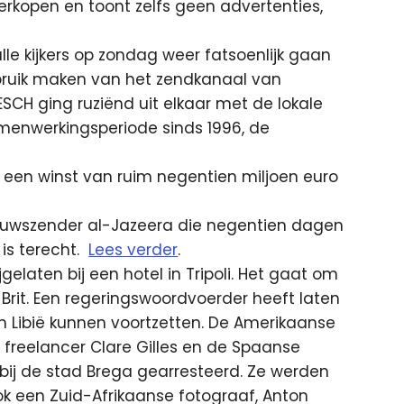
verkopen en toont zelfs geen advertenties,
le kijkers op zondag weer fatsoenlijk gaan
ruik maken van het zendkanaal van
SCH ging ruziënd uit elkaar met de lokale
menwerkingsperiode sinds 1996, de
0 een winst van ruim negentien miljoen euro
euwszender al-Jazeera die negentien dagen
is terecht.
Lees verder
.
jgelaten bij een hotel in Tripoli. Het gaat om
rit. Een regeringswoordvoerder heeft laten
 in Libië kunnen voortzetten. De Amerikaanse
 freelancer Clare Gilles en de Spaanse
bij de stad Brega gearresteerd. Ze werden
Ook een Zuid-Afrikaanse fotograaf, Anton